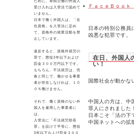
ために、単純労働の外国人
ＦａｃｅＢｏｏｋ
受け入れは入管法で認めて
いません。
日本で働く外国人は、「在
住資格」を入管法に定め
日本の特別公務員
て、資格外の就業活動を禁
凶悪な犯罪です。
止しています。
違反すると、資格外就労の
在日、外国人
罪で、懲役3年以下および
い！
罰金３００万円以下です。
もちろん、不法就労は、売
春と同じで、働かせる事業
国際社会が動かな
者が存在しなければ、１０
０％働けません。
中国人の方は、中
それで、働く資格のない外
国人を雇用した事業者に
罪人にされました
は、
日本こそ「法の下
入管法に「不法就労助長
中国ネットへの拡
罪」を設けて平等に、懲役
3年以下および罰金３００