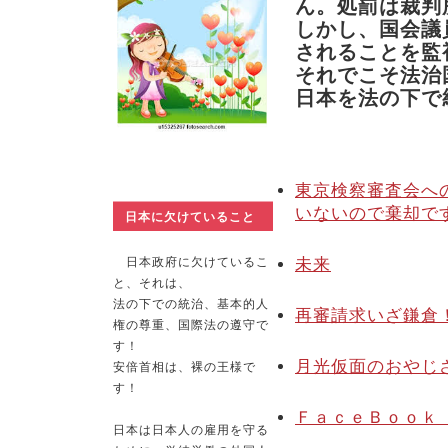
ん。処罰は裁判
しかし、国会議
されることを監
それでこそ法治
日本を法の下で
東京検察審査会へ
いないので棄却で
日本に欠けていること
日本政府に欠けているこ
未来
と、それは、
法の下での統治、基本的人
再審請求いざ鎌倉
権の尊重、国際法の遵守で
す！
月光仮面のおやじ
安倍首相は、裸の王様で
す！
ＦａｃｅＢｏｏｋ
日本は日本人の雇用を守る