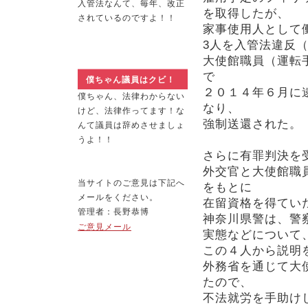
入管法なんて、毎年、改正
を取得したが、
されているのですよ！！
家事使用人として
3人を入管法違反
大使館職員（運転
で
僕ちゃん議員はクビ！
２０１４年６月に
僕ちゃん、法律わからない
なり、
けど、法律作ってます！な
強制送還された。
んて議員は辞めさせましょ
うよ！！
さらに有罪判決を
外交官と大使館職
当サイトのご意見は下記へ
をもとに
メールをください。
在留資格を得てい
管理者：長野恭博
神奈川県警は、警
ご意見メール
実態などについて
この４人から説明
外務省を通じて大
たので、
不法就労を手助け