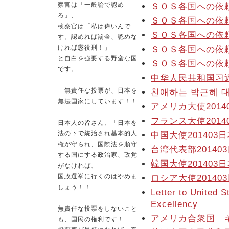
察官は「一般論で認め
ＳＯＳ各国への依
ろ」、
ＳＯＳ各国への依
検察官は「私は偉いんで
ＳＯＳ各国への依
す。認めれば罰金、認めな
ければ懲役刑！」
ＳＯＳ各国への依
と自白を強要する野蛮な国
ＳＯＳ各国への依
です。
中华人民共和国习
無責任な投票が、日本を
친애하는 박근혜 
無法国家にしています！！
アメリカ大使201
フランス大使201
日本人の皆さん、「日本を
法の下で統治され基本的人
中国大使20140
権が守られ、国際法を順守
台湾代表部2014
する国にする政治家、政党
韓国大使20140
がなければ、
国政選挙に行くのはやめま
ロシア大使2014
しょう！！
Letter to United 
Excellency
無責任な投票をしないこと
アメリカ合衆国 
も、国民の権利です！