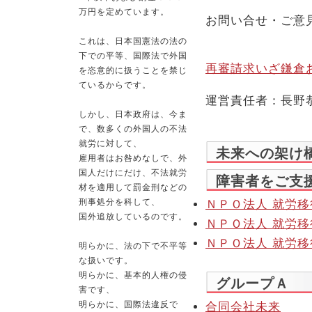
万円を定めています。
お問い合せ・ご意
これは、日本国憲法の法の
下での平等、国際法で外国
再審請求いざ鎌倉
を恣意的に扱うことを禁じ
ているからです。
運営責任者：長野
しかし、日本政府は、今ま
で、数多くの外国人の不法
就労に対して、
未来への架け
雇用者はお咎めなしで、外
国人だけにだけ、不法就労
障害者をご支
材を適用して罰金刑などの
刑事処分を科して、
ＮＰＯ法人 就労移
国外追放しているのです。
ＮＰＯ法人 就労
ＮＰＯ法人 就労
明らかに、法の下で不平等
な扱いです。
明らかに、基本的人権の侵
グループＡ
害です、
明らかに、国際法違反で
合同会社未来