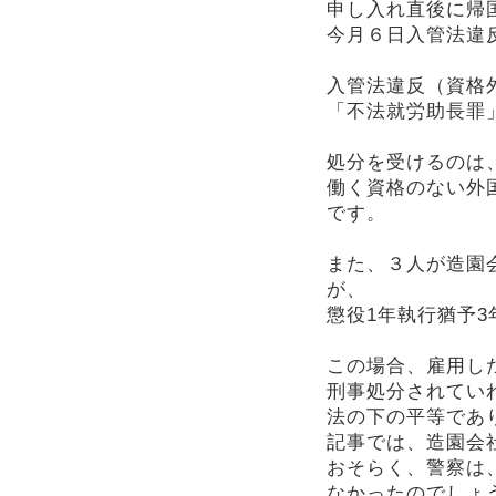
申し入れ直後に帰
今月６日入管法違
入管法違反（資格
「不法就労助長罪
処分を受けるのは
働く資格のない外
です。
また、３人が造園
が、
懲役1年執行猶予
この場合、雇用し
刑事処分されてい
法の下の平等であ
記事では、造園会
おそらく、警察は
なかったのでしょ