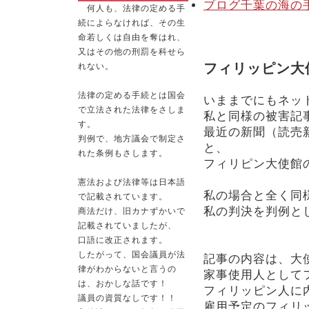
ブログ千葉の海の
何人も、法律の定める手
続によらなければ、その生
命若しくは自由を奪はれ、
又はその他の刑罰を科せら
フィリッピン大
れない。
法律の定める手続とは国会
いままでにもネッ
で立法された法律をさしま
私と同様の被害記
す。
最近の新聞（読売
判例で、地方議会で制定さ
と、
れた条例もさします。
フィリピン大使館
憲法および法律等は日本語
私の場合と全く同
で記載されています。
私の判決を判例と
商法だけ、旧カナずかいで
記載されていましたが、
口語に改正されます。
したがって、国会議員が法
記事の内容は、大
律がわからないと言うの
家事使用人として
は、おかしな話です！
フィリッピン人に
議員の資質なしです！！
雇用予定のフィリ