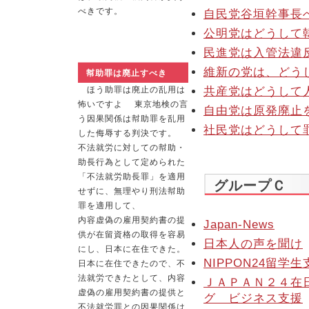
べきです。
自民党谷垣幹事長
公明党はどうして
民進党は入管法違
維新の党は、どう
幇助罪は廃止すべき
ほう助罪は廃止の乱用は
共産党はどうして
怖いですよ 東京地検の言
自由党は原発廃止
う因果関係は幇助罪を乱用
社民党はどうして
した侮辱する判決です。
不法就労に対しての幇助・
助長行為として定められた
「不法就労助長罪」を適用
グループＣ
せずに、無理やり刑法幇助
罪を適用して、
内容虚偽の雇用契約書の提
Japan-News
供が在留資格の取得を容易
日本人の声を聞け
にし、日本に在住できた。
NIPPON24留学
日本に在住できたので、不
法就労できたとして、内容
ＪＡＰＡＮ２４在
虚偽の雇用契約書の提供と
グ ビジネス支援
不法就労罪との因果関係は