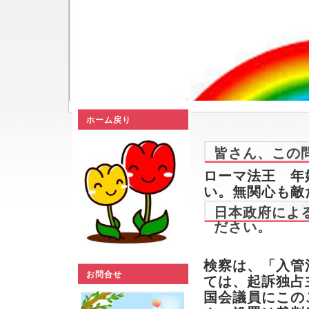
ホーム戻り
皆さん、この
ローマ法王 年
い。無関心も敵
日本政府によ
ださい。
検察は、「入管
お問合せ
ては、起訴独占
国会議員にこの