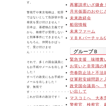
す。
再審請求いざ鎌倉
月光仮面のおやじ
警視庁や東京地検は、犯罪
ではないとして告訴状や告
未来政経会
発状を受け付けません！
船宿情報
日本は、基礎独占主義です
未来ファーム
から、検察庁が受理しない
と刑事事件にできません！
ＶＢＫバーチャル
もちろん、仲間をかばっ
て、受け付けませ
グループＢ
ん・・・・・・・・
緊急支援 味噌糞
それで、多くの国会議員に
お笑いと非常識の
もお手紙やメールを出しま
した！
売春防止法と不法
すべての政党にもお手紙や
従軍慰安婦問題と
メールを出しました！
政党国会議員へ 
皆、無視で
い出して
す・・・・・・・・・・・・・
これが日本の政治です！
マスコミへ 大本
警察官、検察官、