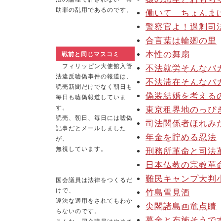
助罪の乱用であるのです。
働いて ちょんま
警察官よ！過剰司
合言葉は輪廻の里
本性の舞扇
戦前と同じマスコミ
フィリッピン大使館入管
不法就労そんなバ
法違反嘘偽事件の報道は、
不法滞在そんなバ
読売新聞だけでなく朝日も
偽装結婚を考える
毎日も嘘偽報道していま
す。
東京租界地のっぴ
読売、朝日、毎日には嘘偽
司法関係者ほれみ
記事だとメールしました
年金を貯める忍法
が、
無視しています。
刑務所革命と司法
日本仏教の宗教革
難民キャンプ大判
国会議員は法律をつくるだ
けで、
竹島雪見酒
違法な適用をされてもわか
尖閣諸島画竜点睛
らないのです。
募金と布施そうで