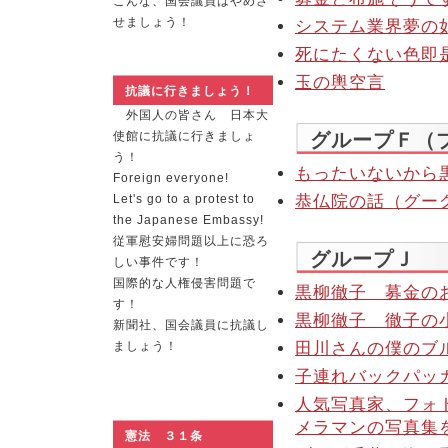
こんな、国会議員はやめさ
せましょう！
システム業界夢の
死にたくない色即
玉の輿空言
抗議に行きましょう！
外国人の皆さん 日本大
使館に抗議に行きましょ
グループＦ（
う！
もったいないから
Foreign everyone!
Let's go to a protest to
恭仏院の話（グー
the Japanese Embassy!
従軍慰安婦問題以上に恐ろ
グループＪ
しい事件です！
国際的な人権侵害問題で
黒柳徹子 募金の
す！
黒柳徹子 徹子の
新聞社、国会議員に抗議し
ましょう！
田川さんの僕のブ
子連れバックパッ
人気写真家、フォト
メラマンの写真集
憲法 ３１条