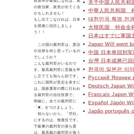
投票率が最低になれば、真
关于中国人民共和
の政治家、政党が出てくる
中華人民共和国 
かもしれません！
대한민국 특명 전권
もし出てこなければ、日本
を国連に信託しましょ
大韓民国 特命全
う！！
日本はすでに軍国
Japan Will went b
この国の裁判官は、憲法
や法律を何と思っているの
中国 日本将回到
でしょうか？
台灣 日本或將已
こんな裁判官がいるので
한국어 일본은 이미
す。最高裁判官に意義を申
し立てても知らん顔です。
Русский Японии 
これに国民が意志を表すに
Deutsch Japan Wil
は、国政選挙の際に行われ
Français Japon Wi
る裁判官の信任投票で、
明確に、全ての裁判官に
Español Japón Wil
「✖」をつけましょう。
Japão português o
知らないから、「空白」
にするのは、無責任です。
下級審の裁判官の落ち度
は、最高裁の裁判官が負う