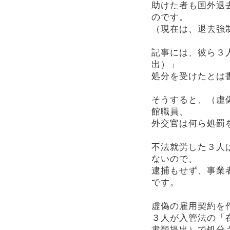
助けた者も国外退
のです。
（現在は、退去強
記事には、彼ら３
出）」
処分を受けたとは
そうすると、（虚
館職員、
外交官は何ら処罰
不法就労した３人
ないので、
逮捕もせず、事業
です。
虚偽の雇用契約を
３人が入管法の「
書類提出）で処分