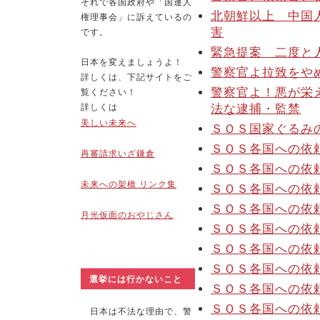
それで各国政府や「国連人
北朝鮮以上 中国
権理事会」に訴えているの
害
です。
緊急提案 二度と
日本を変えましょうよ！
警察官よ拉致をや
詳しくは、下記サイトをご
警察官よ！悪が栄
覧ください！
詳しくは
法な逮捕・監禁
美しい未来へ
ＳＯＳ国家ぐるみ
ＳＯＳ各国への依頼
再審請求いざ鎌倉
ＳＯＳ各国への依
未来への架橋 リンク集
ＳＯＳ各国への依
ＳＯＳ各国への依
月光仮面のおやじさん
ＳＯＳ各国への依
ＳＯＳ各国への依
ＳＯＳ各国への依
選挙には行かないこと
ＳＯＳ各国への依
ＳＯＳ各国への依
日本は不法な理由で、警