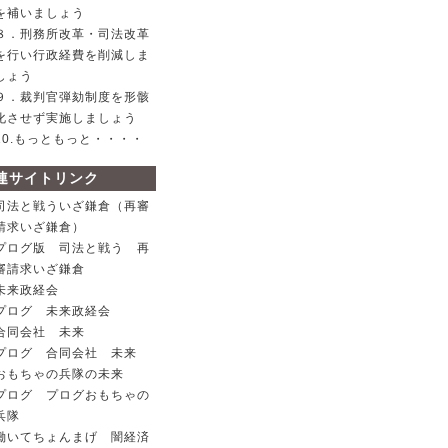
を補いましょう
８．刑務所改革・司法改革
を行い行政経費を削減しま
しょう
９．裁判官弾劾制度を形骸
化させず実施しましょう
10.もっともっと・・・・
連サイトリンク
司法と戦ういざ鎌倉（再審
請求いざ鎌倉）
プログ版 司法と戦う 再
審請求いざ鎌倉
未来政経会
プログ 未来政経会
合同会社 未来
プログ 合同会社 未来
おもちゃの兵隊の未来
プログ プログおもちゃの
兵隊
働いてちょんまげ 闇経済