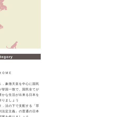
tegory
ＨＯＭＥ
１．象徴天皇を中心に国民
が挙国一致で、国民全てが
豊かな生活が出来る日本を
作りましょう
２．法の下で支配する「罪
刑法定主義」の普通の日本
国家を作りましょう