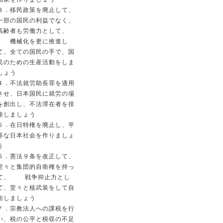
３．移民政策を廃止して、
一部の国民の利益でなく、
高齢者も労働力として、
機械化を更に推進し
て、全ての国民の手で、国
民のための生産活動をしま
しょう
４．不法就労助長罪を適用
させ、日本国民に就労の場
を創出し、不法滞在者を排
除しましょう
５．在日特権を廃止し、平
等な日本社会を作りましょ
う
６．憲法９条を改正して、
堂々と集団的自衛権を持っ
て、 戦争抑止力とし
て、堂々と核武装をして自
衛しましょう
７．宗教法人への課税を行
い、税の公平と税収の不足