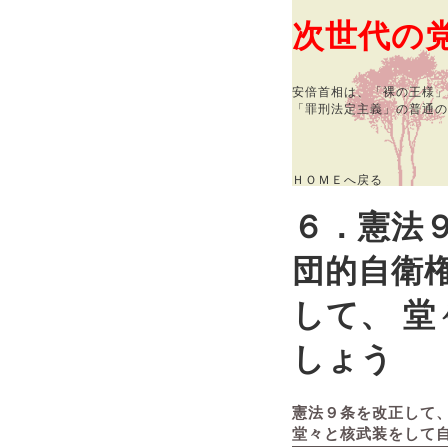
次世代の
安倍首相は、「裸の王様」
「罪刑法定主義」の普通の
ＨＯＭＥへ戻る
６．憲法
団的自衛
して、 
しょう
憲法９条を改正して
堂々と核武装をして