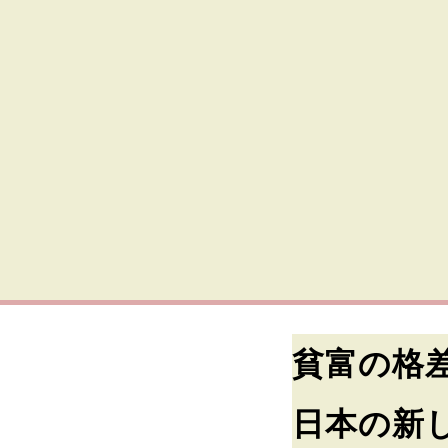
貧富の格
日本の新